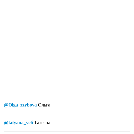
@Olga_zzybova
Ольга
@tatyana_veli
Татьяна