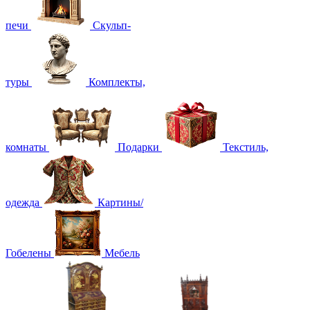
печи
Скульп-
туры
Комплекты,
комнаты
Подарки
Текстиль,
одежда
Картины/
Гобелены
Мебель