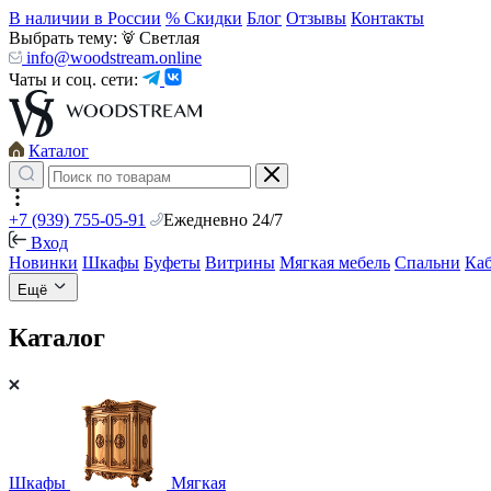
В наличии в России
% Скидки
Блог
Отзывы
Контакты
Выбрать тему:
Светлая
info@woodstream.online
Чаты и соц. сети:
Каталог
+7 (939) 755-05-91
Ежедневно 24/7
Вход
Новинки
Шкафы
Буфеты
Витрины
Мягкая мебель
Спальни
Ка
Ещё
Каталог
Шкафы
Мягкая