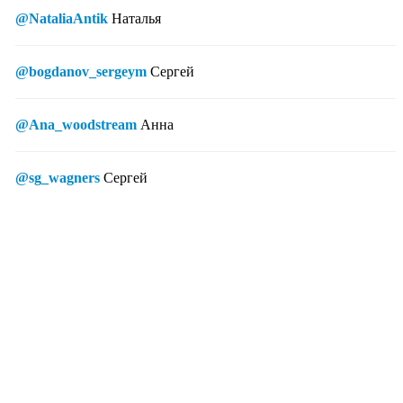
@NataliaAntik
Наталья
@bogdanov_sergeym
Сергей
@Ana_woodstream
Анна
@sg_wagners
Сергей