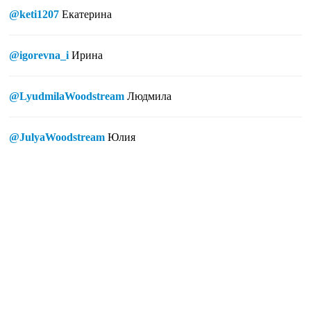
@keti1207
Екатерина
@igorevna_i
Ирина
@LyudmilaWoodstream
Людмила
@JulyaWoodstream
Юлия