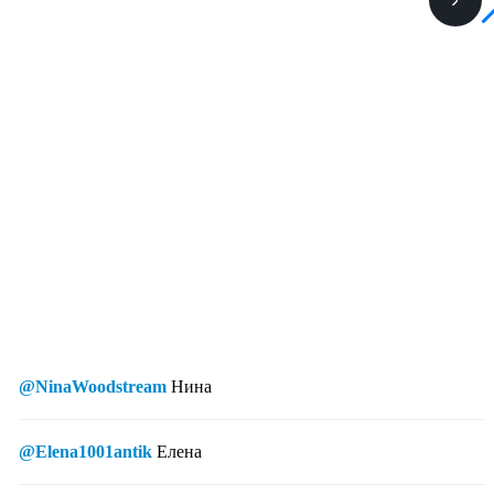
@NinaWoodstream
Нина
@Elena1001antik
Елена