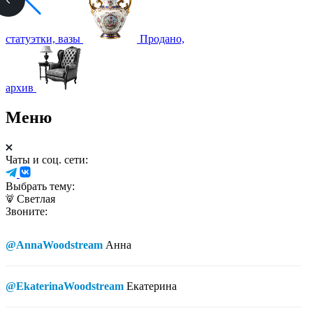
статуэтки, вазы
Продано,
архив
Меню
Чаты и соц. сети:
Выбрать тему:
Светлая
Звоните:
@AnnaWoodstream
Анна
@EkaterinaWoodstream
Екатерина