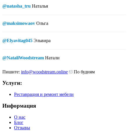
@natasha_tru
Наталья
@maksimowaov
Ольга
@Elyavitag045
Эльвира
@NataliWoodstream
Натали
Пишите:
info@woodstream.online
По будням
Услуги:
Реставрация и ремонт мебели
Информация
О нас
Блог
Отзывы