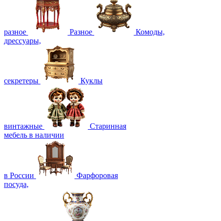
разное
Разное
Комоды,
дрессуары,
секретеры
Куклы
винтажные
Старинная
мебель в наличии
в России
Фарфоровая
посуда,