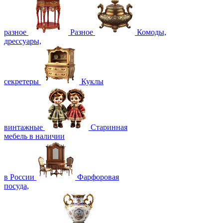
разное
Разное
Комоды,
дрессуары,
секретеры
Куклы
винтажные
Старинная
мебель в наличии
в России
Фарфоровая
посуда,