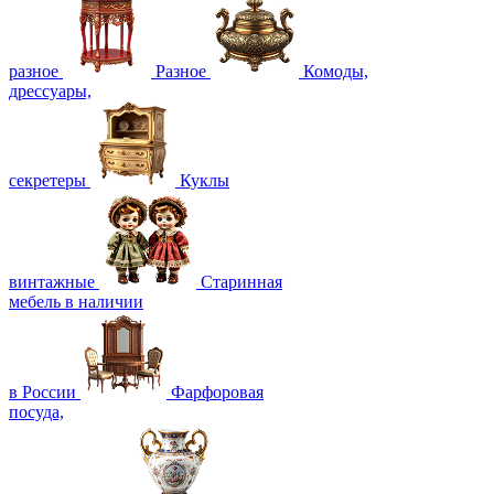
разное
Разное
Комоды,
дрессуары,
секретеры
Куклы
винтажные
Старинная
мебель в наличии
в России
Фарфоровая
посуда,