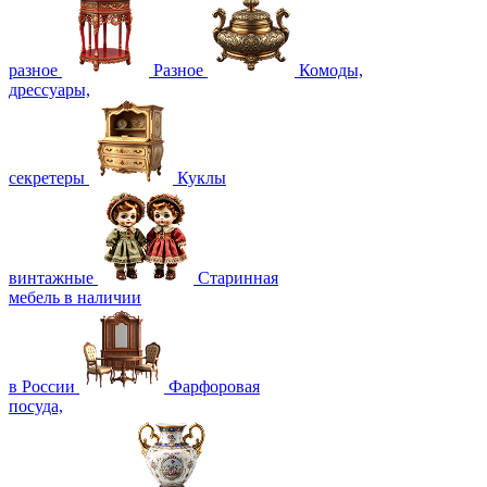
разное
Разное
Комоды,
дрессуары,
секретеры
Куклы
винтажные
Старинная
мебель в наличии
в России
Фарфоровая
посуда,