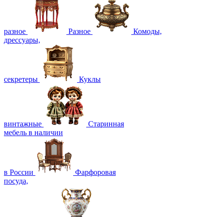
разное
Разное
Комоды,
дрессуары,
секретеры
Куклы
винтажные
Старинная
мебель в наличии
в России
Фарфоровая
посуда,