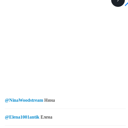
@NinaWoodstream
Нина
@Elena1001antik
Елена