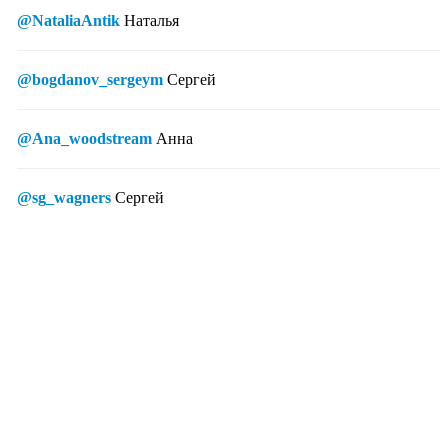
@NataliaAntik
Наталья
@bogdanov_sergeym
Сергей
@Ana_woodstream
Анна
@sg_wagners
Сергей