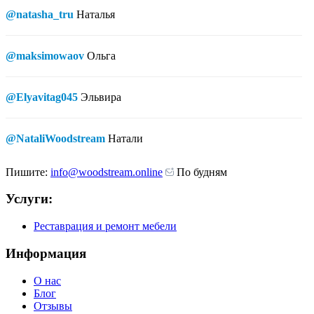
@natasha_tru
Наталья
@maksimowaov
Ольга
@Elyavitag045
Эльвира
@NataliWoodstream
Натали
Пишите:
info@woodstream.online
По будням
Услуги:
Реставрация и ремонт мебели
Информация
О нас
Блог
Отзывы