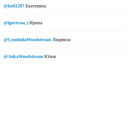
@keti1207
Екатерина
@igorevna_i
Ирина
@LyudmilaWoodstream
Людмила
@JulyaWoodstream
Юлия