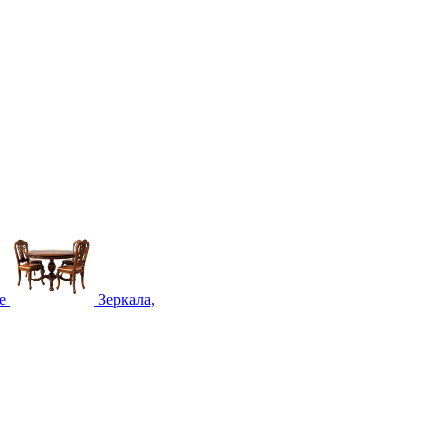
е
Зеркала,