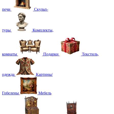
печи
Скульп-
туры
Комплекты,
комнаты
Подарки
Текстиль,
одежда
Картины/
Гобелены
Мебель