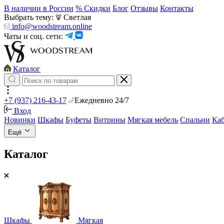
В наличии в России
% Скидки
Блог
Отзывы
Контакты
Выбрать тему:
Светлая
info@woodstream.online
Чаты и соц. сети:
Каталог
+7 (937) 216-43-17
Ежедневно 24/7
Вход
Новинки
Шкафы
Буфеты
Витрины
Мягкая мебель
Спальни
Ка
Ещё
Каталог
Шкафы
Мягкая