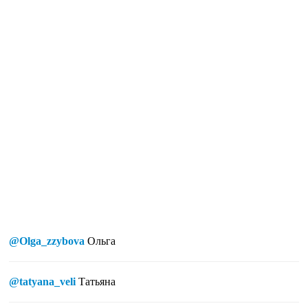
@Olga_zzybova
Ольга
@tatyana_veli
Татьяна