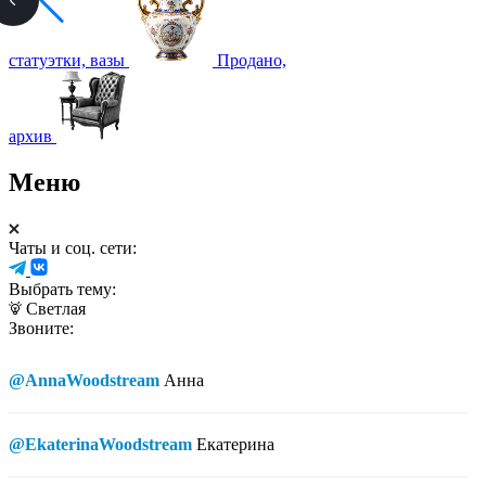
статуэтки, вазы
Продано,
архив
Меню
Чаты и соц. сети:
Выбрать тему:
Светлая
Звоните:
@AnnaWoodstream
Анна
@EkaterinaWoodstream
Екатерина