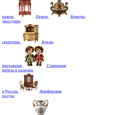
разное
Разное
Комоды,
дрессуары,
секретеры
Куклы
винтажные
Старинная
мебель в наличии
в России
Фарфоровая
посуда,