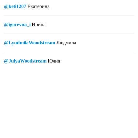
@keti1207
Екатерина
@igorevna_i
Ирина
@LyudmilaWoodstream
Людмила
@JulyaWoodstream
Юлия