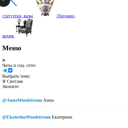
статуэтки, вазы
Продано,
архив
Меню
Чаты и соц. сети:
Выбрать тему:
Светлая
Звоните:
@AnnaWoodstream
Анна
@EkaterinaWoodstream
Екатерина