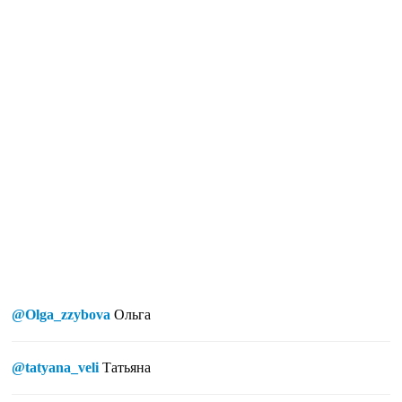
@Olga_zzybova
Ольга
@tatyana_veli
Татьяна