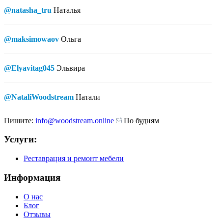
@natasha_tru
Наталья
@maksimowaov
Ольга
@Elyavitag045
Эльвира
@NataliWoodstream
Натали
Пишите:
info@woodstream.online
По будням
Услуги:
Реставрация и ремонт мебели
Информация
О нас
Блог
Отзывы