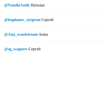
@NataliaAntik
Наталья
@bogdanov_sergeym
Сергей
@Ana_woodstream
Анна
@sg_wagners
Сергей