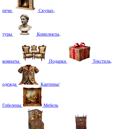
печи
Скульп-
туры
Комплекты,
комнаты
Подарки
Текстиль,
одежда
Картины/
Гобелены
Мебель