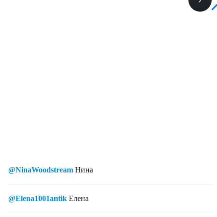
@NinaWoodstream
Нина
@Elena1001antik
Елена