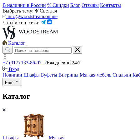
В наличии в России
% Скидки
Блог
Отзывы
Контакты
Выбрать тему:
Светлая
info@woodstream.online
Чаты и соц. сети:
Каталог
+7 (917) 133-86-97
Ежедневно 24/7
Вход
Новинки
Шкафы
Буфеты
Витрины
Мягкая мебель
Спальни
Ка
Ещё
Каталог
Шкафы
Мягкая