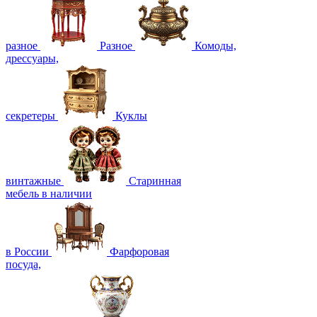
разное
Разное
Комоды,
дрессуары,
секретеры
Куклы
винтажные
Старинная
мебель в наличии
в России
Фарфоровая
посуда,