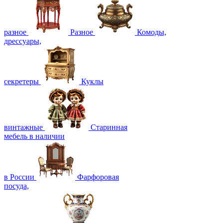
разное
Разное
Комоды,
дрессуары,
секретеры
Куклы
винтажные
Старинная
мебель в наличии
в России
Фарфоровая
посуда,