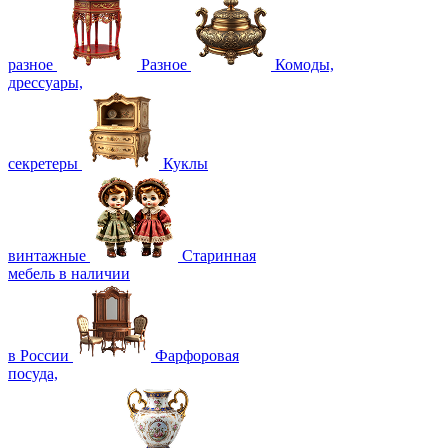
разное
Разное
Комоды,
дрессуары,
секретеры
Куклы
винтажные
Старинная
мебель в наличии
в России
Фарфоровая
посуда,