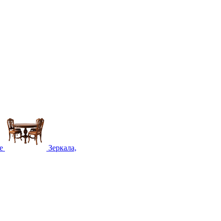
е
Зеркала,