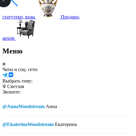
статуэтки, вазы
Продано,
архив
Меню
Чаты и соц. сети:
Выбрать тему:
Светлая
Звоните:
@AnnaWoodstream
Анна
@EkaterinaWoodstream
Екатерина