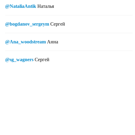
@NataliaAntik
Наталья
@bogdanov_sergeym
Сергей
@Ana_woodstream
Анна
@sg_wagners
Сергей