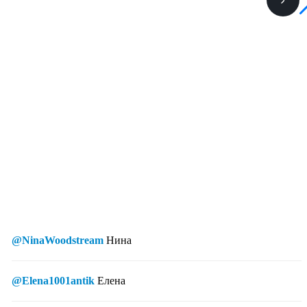
@NinaWoodstream
Нина
@Elena1001antik
Елена