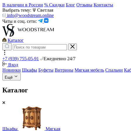
В наличии в России
% Скидки
Блог
Отзывы
Контакты
Выбрать тему:
Светлая
info@woodstream.online
Чаты и соц. сети:
Каталог
+7 (939) 755-05-91
Ежедневно 24/7
Вход
Новинки
Шкафы
Буфеты
Витрины
Мягкая мебель
Спальни
Ка
Ещё
Каталог
Шкафы
Мягкая