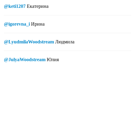
@keti1207
Екатерина
@igorevna_i
Ирина
@LyudmilaWoodstream
Людмила
@JulyaWoodstream
Юлия