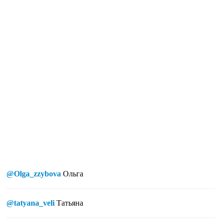
@Olga_zzybova
Ольга
@tatyana_veli
Татьяна