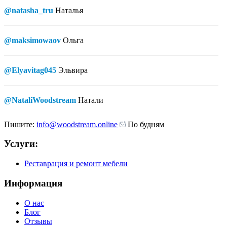
@natasha_tru
Наталья
@maksimowaov
Ольга
@Elyavitag045
Эльвира
@NataliWoodstream
Натали
Пишите:
info@woodstream.online
По будням
Услуги:
Реставрация и ремонт мебели
Информация
О нас
Блог
Отзывы