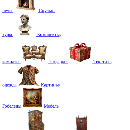
печи
Скульп-
туры
Комплекты,
комнаты
Подарки
Текстиль,
одежда
Картины/
Гобелены
Мебель