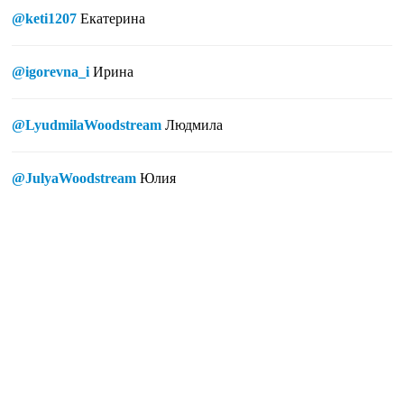
@keti1207
Екатерина
@igorevna_i
Ирина
@LyudmilaWoodstream
Людмила
@JulyaWoodstream
Юлия