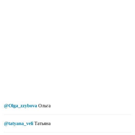
@Olga_zzybova
Ольга
@tatyana_veli
Татьяна