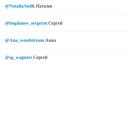
@NataliaAntik
Наталья
@bogdanov_sergeym
Сергей
@Ana_woodstream
Анна
@sg_wagners
Сергей