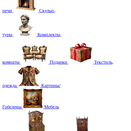
печи
Скульп-
туры
Комплекты,
комнаты
Подарки
Текстиль,
одежда
Картины/
Гобелены
Мебель