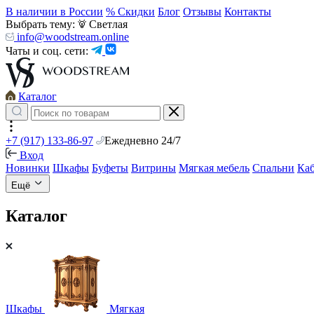
В наличии в России
% Скидки
Блог
Отзывы
Контакты
Выбрать тему:
Светлая
info@woodstream.online
Чаты и соц. сети:
Каталог
+7 (917) 133-86-97
Ежедневно 24/7
Вход
Новинки
Шкафы
Буфеты
Витрины
Мягкая мебель
Спальни
Ка
Ещё
Каталог
Шкафы
Мягкая