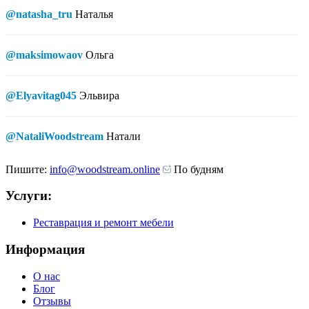
@natasha_tru
Наталья
@maksimowaov
Ольга
@Elyavitag045
Эльвира
@NataliWoodstream
Натали
Пишите:
info@woodstream.online
По будням
Услуги:
Реставрация и ремонт мебели
Информация
О нас
Блог
Отзывы