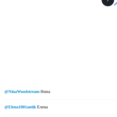
@NinaWoodstream
Нина
@Elena1001antik
Елена