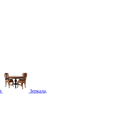
е
Зеркала,