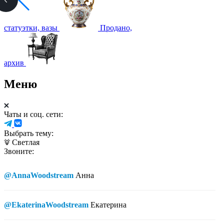
статуэтки, вазы
Продано,
архив
Меню
Чаты и соц. сети:
Выбрать тему:
Светлая
Звоните:
@AnnaWoodstream
Анна
@EkaterinaWoodstream
Екатерина