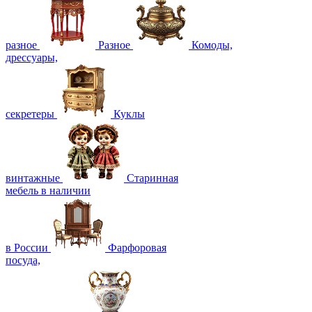
разное
Разное
Комоды,
дрессуары,
секретеры
Куклы
винтажные
Старинная
мебель в наличии
в России
Фарфоровая
посуда,