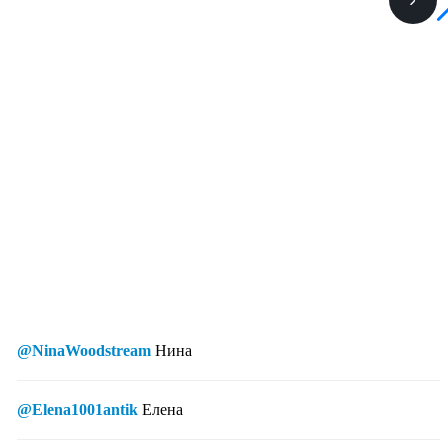
@NinaWoodstream
Нина
@Elena1001antik
Елена