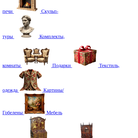
печи
Скульп-
туры
Комплекты,
комнаты
Подарки
Текстиль,
одежда
Картины/
Гобелены
Мебель