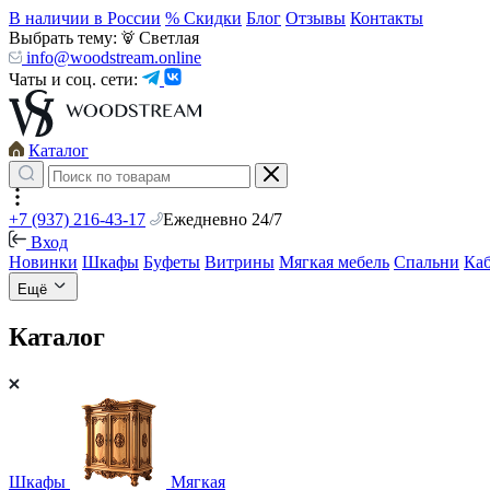
В наличии в России
% Скидки
Блог
Отзывы
Контакты
Выбрать тему:
Светлая
info@woodstream.online
Чаты и соц. сети:
Каталог
+7 (937) 216-43-17
Ежедневно 24/7
Вход
Новинки
Шкафы
Буфеты
Витрины
Мягкая мебель
Спальни
Ка
Ещё
Каталог
Шкафы
Мягкая