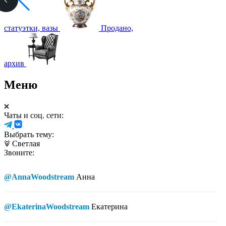
статуэтки, вазы
Продано,
архив
Меню
Чаты и соц. сети:
Выбрать тему:
Светлая
Звоните:
@AnnaWoodstream
Анна
@EkaterinaWoodstream
Екатерина