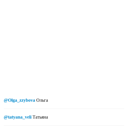
@Olga_zzybova
Ольга
@tatyana_veli
Татьяна