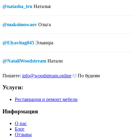
@natasha_tru
Наталья
@maksimowaov
Ольга
@Elyavitag045
Эльвира
@NataliWoodstream
Натали
Пишите:
info@woodstream.online
По будням
Услуги:
Реставрация и ремонт мебели
Информация
О нас
Блог
Отзывы