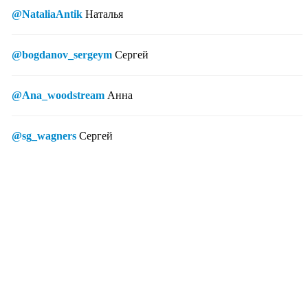
@NataliaAntik
Наталья
@bogdanov_sergeym
Сергей
@Ana_woodstream
Анна
@sg_wagners
Сергей