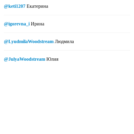
@keti1207
Екатерина
@igorevna_i
Ирина
@LyudmilaWoodstream
Людмила
@JulyaWoodstream
Юлия