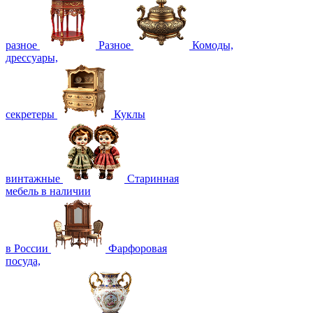
разное
Разное
Комоды,
дрессуары,
секретеры
Куклы
винтажные
Старинная
мебель в наличии
в России
Фарфоровая
посуда,