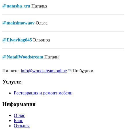
@natasha_tru
Наталья
@maksimowaov
Ольга
@Elyavitag045
Эльвира
@NataliWoodstream
Натали
Пишите:
info@woodstream.online
По будням
Услуги:
Реставрация и ремонт мебели
Информация
О нас
Блог
Отзывы