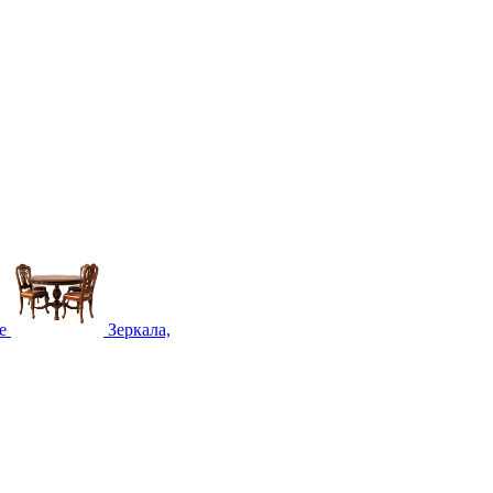
е
Зеркала,