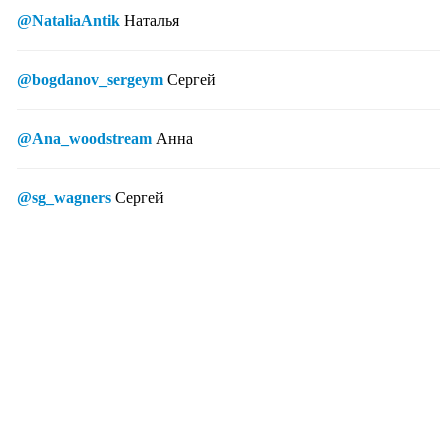
@NataliaAntik
Наталья
@bogdanov_sergeym
Сергей
@Ana_woodstream
Анна
@sg_wagners
Сергей