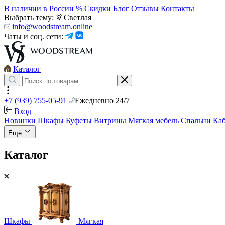
В наличии в России
% Скидки
Блог
Отзывы
Контакты
Выбрать тему:
Светлая
info@woodstream.online
Чаты и соц. сети:
Каталог
+7 (939) 755-05-91
Ежедневно 24/7
Вход
Новинки
Шкафы
Буфеты
Витрины
Мягкая мебель
Спальни
Ка
Ещё
Каталог
Шкафы
Мягкая