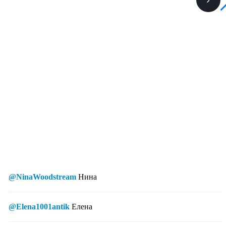
@NinaWoodstream
Нина
@Elena1001antik
Елена