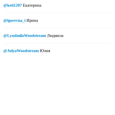
@keti1207
Екатерина
@igorevna_i
Ирина
@LyudmilaWoodstream
Людмила
@JulyaWoodstream
Юлия