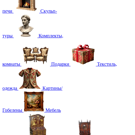
печи
Скульп-
туры
Комплекты,
комнаты
Подарки
Текстиль,
одежда
Картины/
Гобелены
Мебель