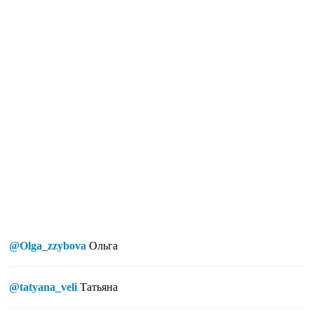
@Olga_zzybova
Ольга
@tatyana_veli
Татьяна