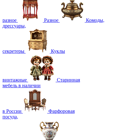
разное
Разное
Комоды,
дрессуары,
секретеры
Куклы
винтажные
Старинная
мебель в наличии
в России
Фарфоровая
посуда,