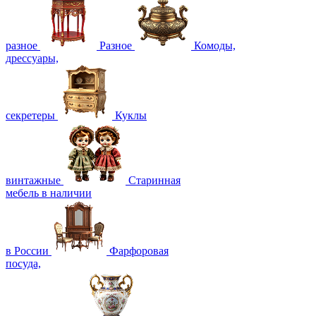
разное
Разное
Комоды,
дрессуары,
секретеры
Куклы
винтажные
Старинная
мебель в наличии
в России
Фарфоровая
посуда,