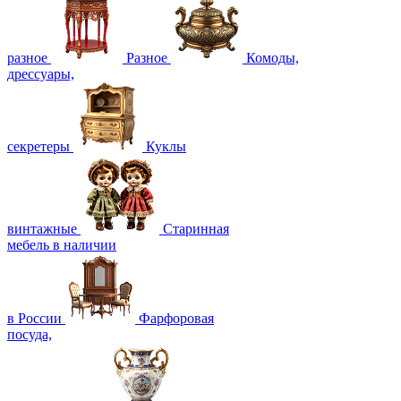
разное
Разное
Комоды,
дрессуары,
секретеры
Куклы
винтажные
Старинная
мебель в наличии
в России
Фарфоровая
посуда,