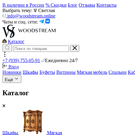
В наличии в России
% Скидки
Блог
Отзывы
Контакты
Выбрать тему:
Светлая
info@woodstream.online
Чаты и соц. сети:
Каталог
+7 (939) 755-05-91
Ежедневно 24/7
Вход
Новинки
Шкафы
Буфеты
Витрины
Мягкая мебель
Спальни
Ка
Ещё
Каталог
Шкафы
Мягкая