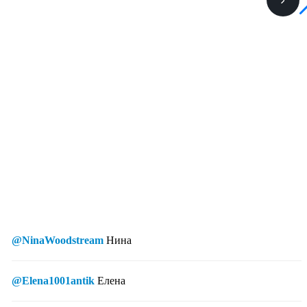
@NinaWoodstream
Нина
@Elena1001antik
Елена