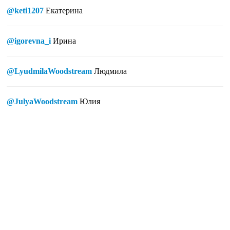
@keti1207
Екатерина
@igorevna_i
Ирина
@LyudmilaWoodstream
Людмила
@JulyaWoodstream
Юлия