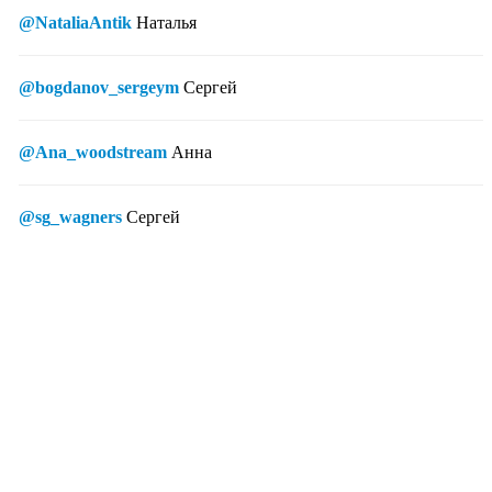
@NataliaAntik
Наталья
@bogdanov_sergeym
Сергей
@Ana_woodstream
Анна
@sg_wagners
Сергей