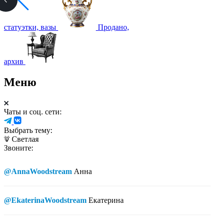
статуэтки, вазы
Продано,
архив
Меню
Чаты и соц. сети:
Выбрать тему:
Светлая
Звоните:
@AnnaWoodstream
Анна
@EkaterinaWoodstream
Екатерина