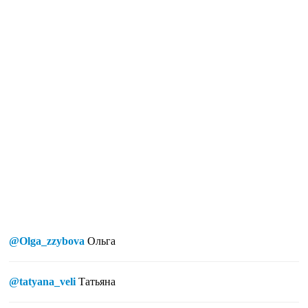
@Olga_zzybova
Ольга
@tatyana_veli
Татьяна