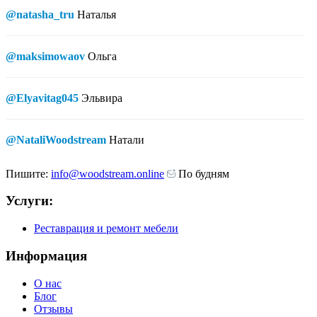
@natasha_tru
Наталья
@maksimowaov
Ольга
@Elyavitag045
Эльвира
@NataliWoodstream
Натали
Пишите:
info@woodstream.online
По будням
Услуги:
Реставрация и ремонт мебели
Информация
О нас
Блог
Отзывы