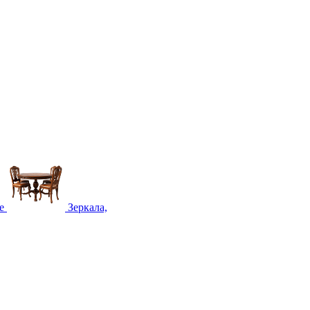
е
Зеркала,