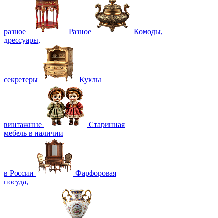
разное
Разное
Комоды,
дрессуары,
секретеры
Куклы
винтажные
Старинная
мебель в наличии
в России
Фарфоровая
посуда,