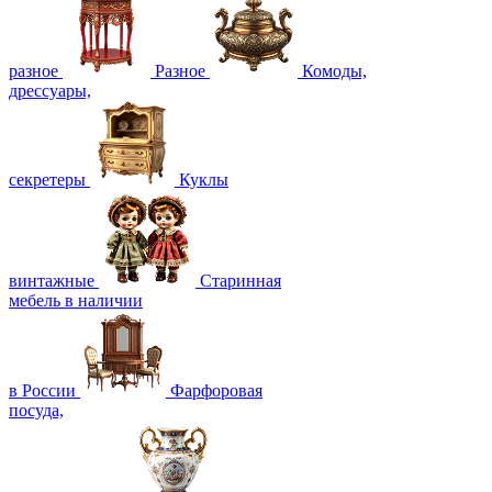
разное
Разное
Комоды,
дрессуары,
секретеры
Куклы
винтажные
Старинная
мебель в наличии
в России
Фарфоровая
посуда,