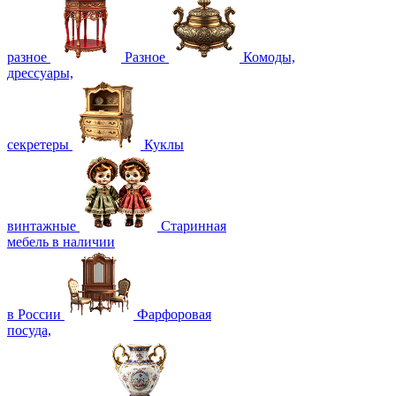
разное
Разное
Комоды,
дрессуары,
секретеры
Куклы
винтажные
Старинная
мебель в наличии
в России
Фарфоровая
посуда,