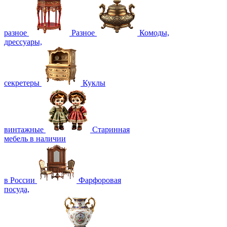
разное
Разное
Комоды,
дрессуары,
секретеры
Куклы
винтажные
Старинная
мебель в наличии
в России
Фарфоровая
посуда,