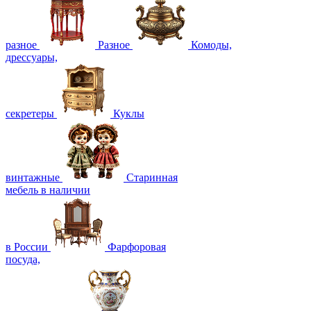
разное
Разное
Комоды,
дрессуары,
секретеры
Куклы
винтажные
Старинная
мебель в наличии
в России
Фарфоровая
посуда,