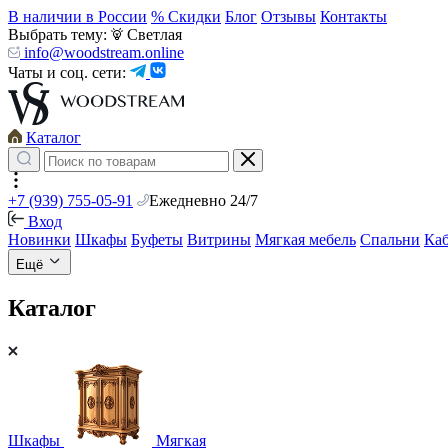
В наличии в России
% Скидки
Блог
Отзывы
Контакты
Выбрать тему:
Светлая
info@woodstream.online
Чаты и соц. сети:
Каталог
+7 (939) 755-05-91
Ежедневно 24/7
Вход
Новинки
Шкафы
Буфеты
Витрины
Мягкая мебель
Спальни
Ка
Ещё
Каталог
Шкафы
Мягкая