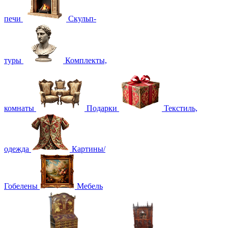
печи
Скульп-
туры
Комплекты,
комнаты
Подарки
Текстиль,
одежда
Картины/
Гобелены
Мебель