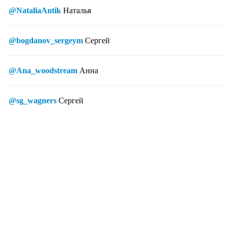
@NataliaAntik
Наталья
@bogdanov_sergeym
Сергей
@Ana_woodstream
Анна
@sg_wagners
Сергей