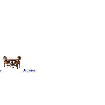
е
Зеркала,