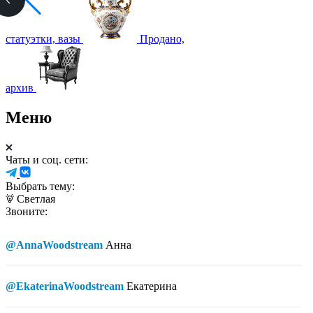
статуэтки, вазы
Продано,
архив
Меню
Чаты и соц. сети:
Выбрать тему:
Светлая
Звоните:
@AnnaWoodstream
Анна
@EkaterinaWoodstream
Екатерина