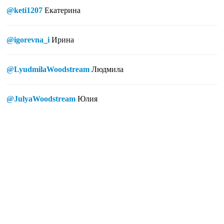
@keti1207
Екатерина
@igorevna_i
Ирина
@LyudmilaWoodstream
Людмила
@JulyaWoodstream
Юлия