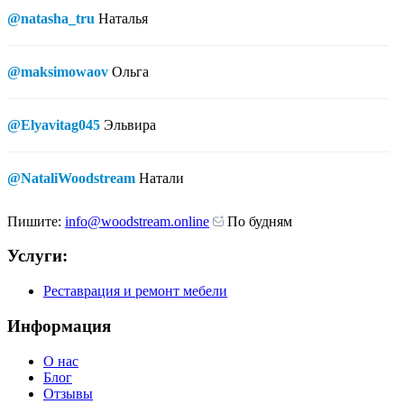
@natasha_tru
Наталья
@maksimowaov
Ольга
@Elyavitag045
Эльвира
@NataliWoodstream
Натали
Пишите:
info@woodstream.online
По будням
Услуги:
Реставрация и ремонт мебели
Информация
О нас
Блог
Отзывы