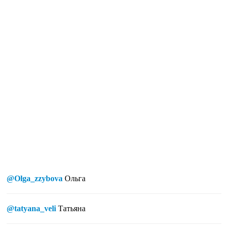
@Olga_zzybova
Ольга
@tatyana_veli
Татьяна