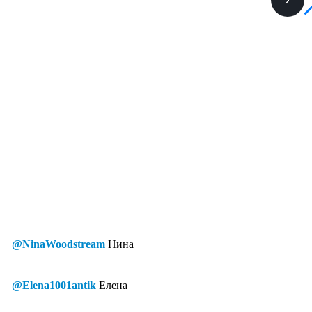
@NinaWoodstream
Нина
@Elena1001antik
Елена