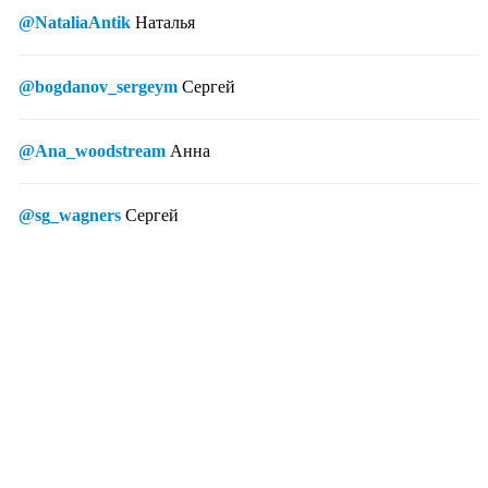
@NataliaAntik
Наталья
@bogdanov_sergeym
Сергей
@Ana_woodstream
Анна
@sg_wagners
Сергей