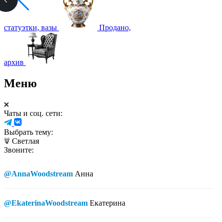
статуэтки, вазы
Продано,
архив
Меню
Чаты и соц. сети:
Выбрать тему:
Светлая
Звоните:
@AnnaWoodstream
Анна
@EkaterinaWoodstream
Екатерина