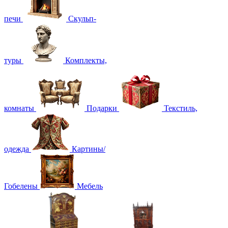
печи
Скульп-
туры
Комплекты,
комнаты
Подарки
Текстиль,
одежда
Картины/
Гобелены
Мебель