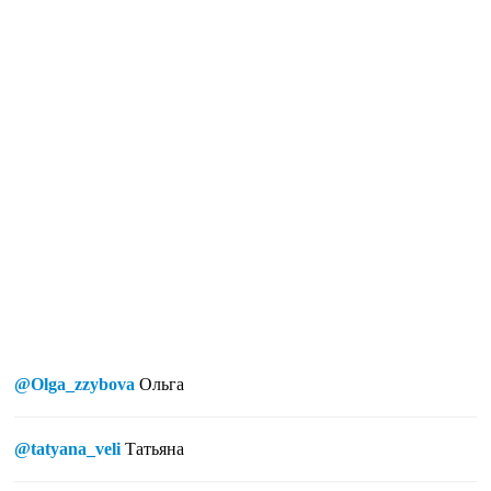
@Olga_zzybova
Ольга
@tatyana_veli
Татьяна