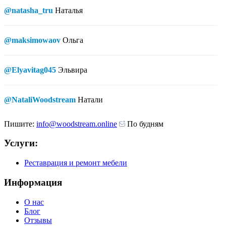
@natasha_tru
Наталья
@maksimowaov
Ольга
@Elyavitag045
Эльвира
@NataliWoodstream
Натали
Пишите:
info@woodstream.online
По будням
Услуги:
Реставрация и ремонт мебели
Информация
О нас
Блог
Отзывы