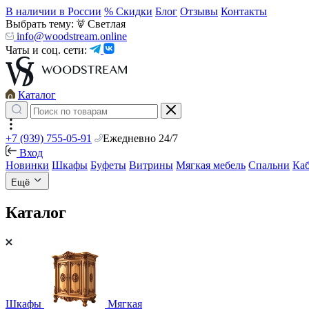
В наличии в России
% Скидки
Блог
Отзывы
Контакты
Выбрать тему:
Светлая
info@woodstream.online
Чаты и соц. сети:
Каталог
+7 (939) 755-05-91
Ежедневно 24/7
Вход
Новинки
Шкафы
Буфеты
Витрины
Мягкая мебель
Спальни
Ка
Ещё
Каталог
Шкафы
Мягкая