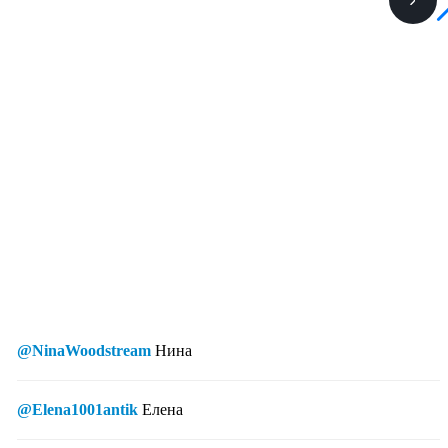
@NinaWoodstream
Нина
@Elena1001antik
Елена