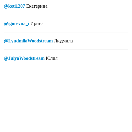
@keti1207
Екатерина
@igorevna_i
Ирина
@LyudmilaWoodstream
Людмила
@JulyaWoodstream
Юлия