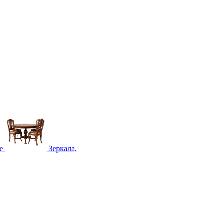
е
Зеркала,