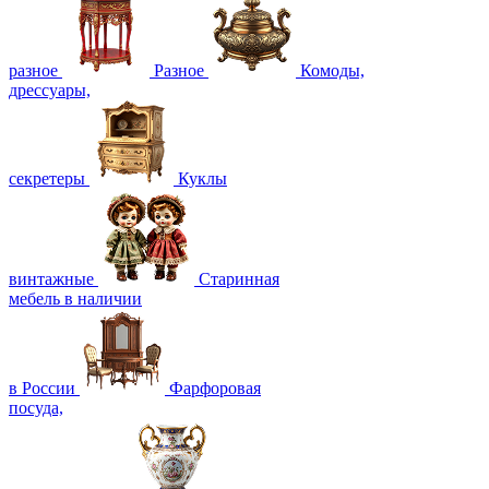
разное
Разное
Комоды,
дрессуары,
секретеры
Куклы
винтажные
Старинная
мебель в наличии
в России
Фарфоровая
посуда,