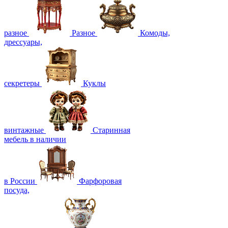
разное
Разное
Комоды,
дрессуары,
секретеры
Куклы
винтажные
Старинная
мебель в наличии
в России
Фарфоровая
посуда,