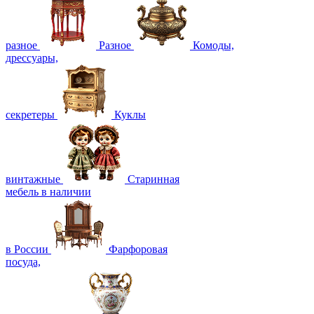
разное
Разное
Комоды,
дрессуары,
секретеры
Куклы
винтажные
Старинная
мебель в наличии
в России
Фарфоровая
посуда,