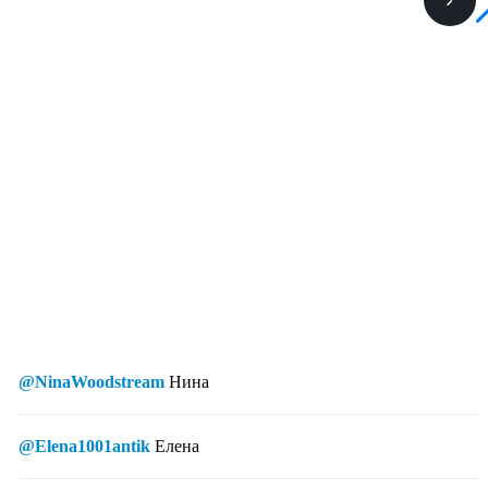
@NinaWoodstream
Нина
@Elena1001antik
Елена