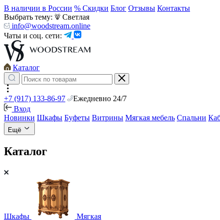
В наличии в России
% Скидки
Блог
Отзывы
Контакты
Выбрать тему:
Светлая
info@woodstream.online
Чаты и соц. сети:
Каталог
+7 (917) 133-86-97
Ежедневно 24/7
Вход
Новинки
Шкафы
Буфеты
Витрины
Мягкая мебель
Спальни
Ка
Ещё
Каталог
Шкафы
Мягкая