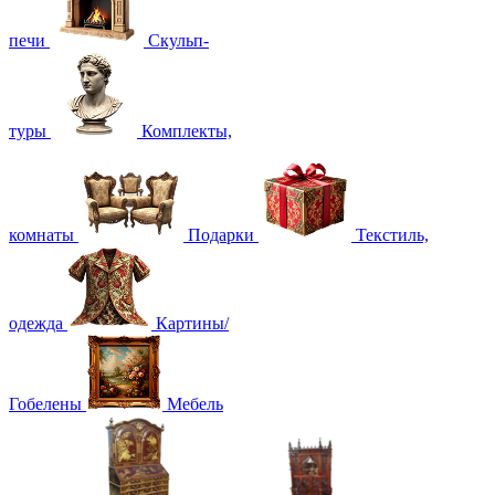
печи
Скульп-
туры
Комплекты,
комнаты
Подарки
Текстиль,
одежда
Картины/
Гобелены
Мебель