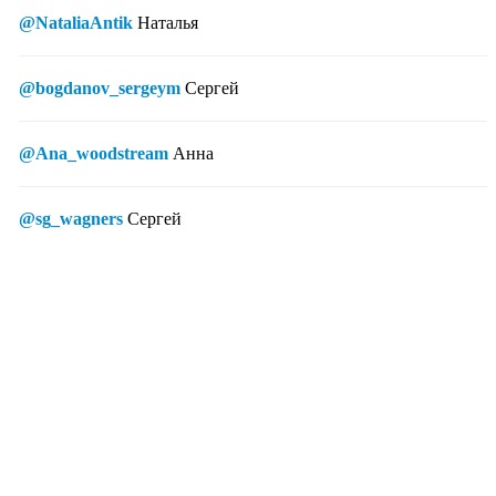
@NataliaAntik
Наталья
@bogdanov_sergeym
Сергей
@Ana_woodstream
Анна
@sg_wagners
Сергей