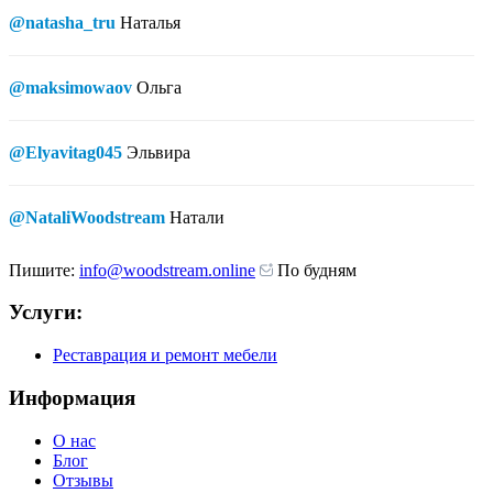
@natasha_tru
Наталья
@maksimowaov
Ольга
@Elyavitag045
Эльвира
@NataliWoodstream
Натали
Пишите:
info@woodstream.online
По будням
Услуги:
Реставрация и ремонт мебели
Информация
О нас
Блог
Отзывы