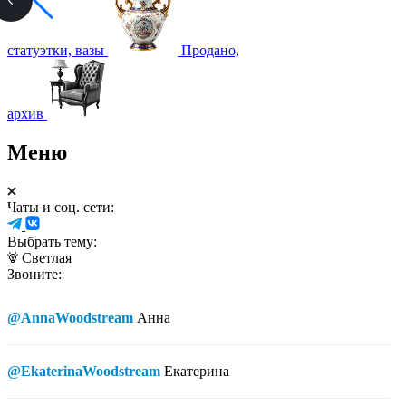
статуэтки, вазы
Продано,
архив
Меню
Чаты и соц. сети:
Выбрать тему:
Светлая
Звоните:
@AnnaWoodstream
Анна
@EkaterinaWoodstream
Екатерина