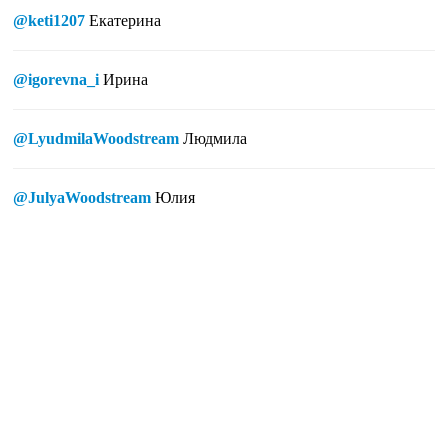
@keti1207
Екатерина
@igorevna_i
Ирина
@LyudmilaWoodstream
Людмила
@JulyaWoodstream
Юлия