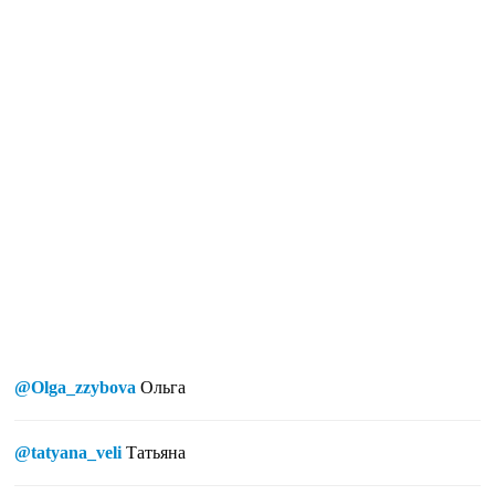
@Olga_zzybova
Ольга
@tatyana_veli
Татьяна