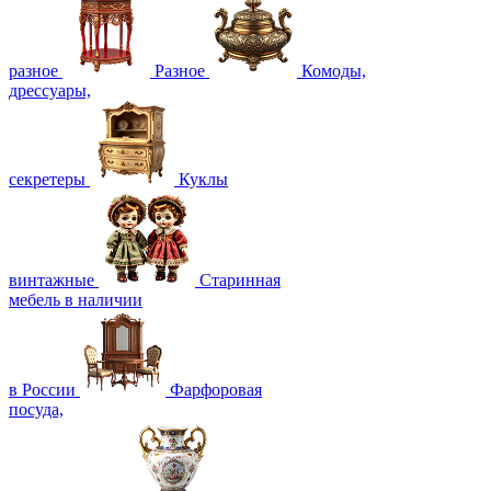
разное
Разное
Комоды,
дрессуары,
секретеры
Куклы
винтажные
Старинная
мебель в наличии
в России
Фарфоровая
посуда,