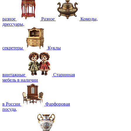
разное
Разное
Комоды,
дрессуары,
секретеры
Куклы
винтажные
Старинная
мебель в наличии
в России
Фарфоровая
посуда,