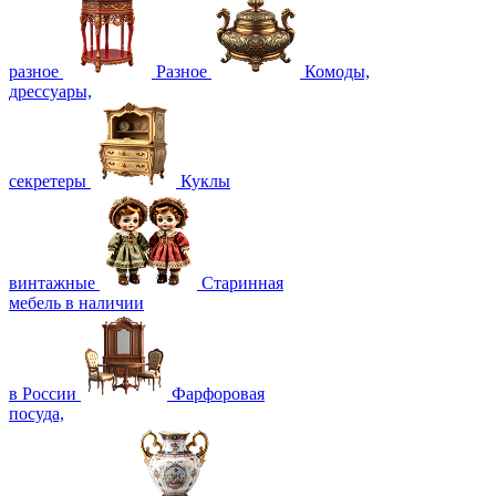
разное
Разное
Комоды,
дрессуары,
секретеры
Куклы
винтажные
Старинная
мебель в наличии
в России
Фарфоровая
посуда,