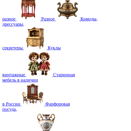
разное
Разное
Комоды,
дрессуары,
секретеры
Куклы
винтажные
Старинная
мебель в наличии
в России
Фарфоровая
посуда,