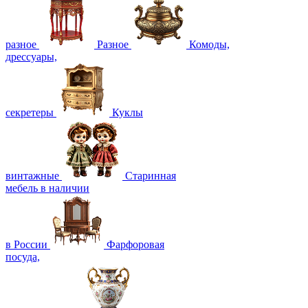
разное
Разное
Комоды,
дрессуары,
секретеры
Куклы
винтажные
Старинная
мебель в наличии
в России
Фарфоровая
посуда,