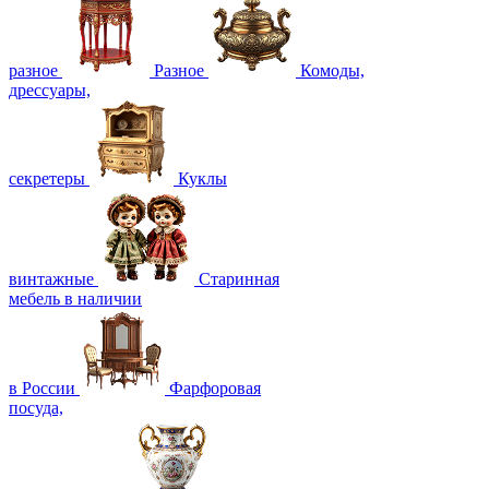
разное
Разное
Комоды,
дрессуары,
секретеры
Куклы
винтажные
Старинная
мебель в наличии
в России
Фарфоровая
посуда,