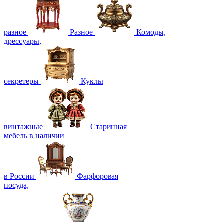
разное
Разное
Комоды,
дрессуары,
секретеры
Куклы
винтажные
Старинная
мебель в наличии
в России
Фарфоровая
посуда,