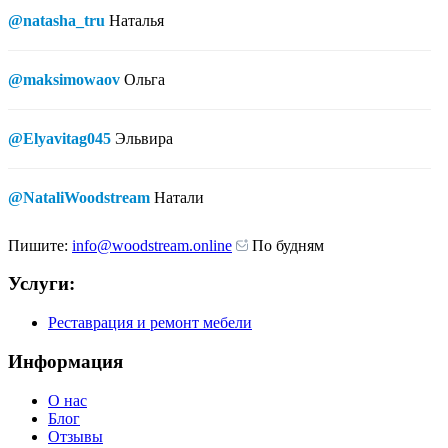
@natasha_tru
Наталья
@maksimowaov
Ольга
@Elyavitag045
Эльвира
@NataliWoodstream
Натали
Пишите:
info@woodstream.online
По будням
Услуги:
Реставрация и ремонт мебели
Информация
О нас
Блог
Отзывы