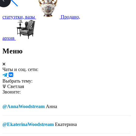
статуэтки, вазы
Продано,
архив
Меню
Чаты и соц. сети:
Выбрать тему:
Светлая
Звоните:
@AnnaWoodstream
Анна
@EkaterinaWoodstream
Екатерина