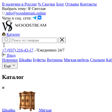
В наличии в России
% Скидки
Блог
Отзывы
Контакты
Выбрать тему:
Светлая
info@woodstream.online
Чаты и соц. сети:
Каталог
+7 (937) 216-43-17
Ежедневно 24/7
Вход
Новинки
Шкафы
Буфеты
Витрины
Мягкая мебель
Спальни
Ка
Ещё
Каталог
Шкафы
Мягкая