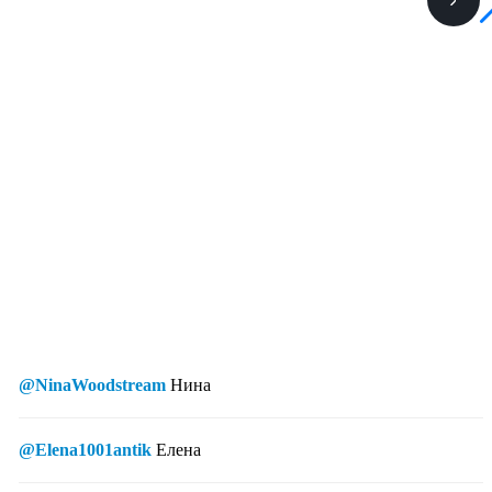
@NinaWoodstream
Нина
@Elena1001antik
Елена