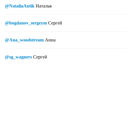
@NataliaAntik
Наталья
@bogdanov_sergeym
Сергей
@Ana_woodstream
Анна
@sg_wagners
Сергей