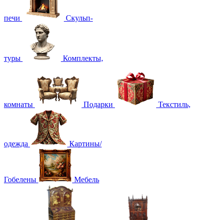
печи
Скульп-
туры
Комплекты,
комнаты
Подарки
Текстиль,
одежда
Картины/
Гобелены
Мебель