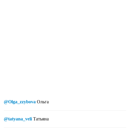
@Olga_zzybova
Ольга
@tatyana_veli
Татьяна