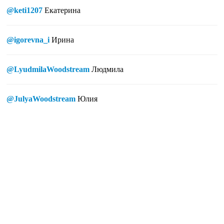
@keti1207
Екатерина
@igorevna_i
Ирина
@LyudmilaWoodstream
Людмила
@JulyaWoodstream
Юлия