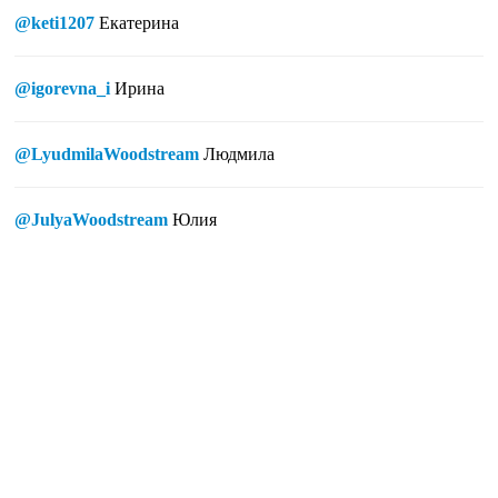
@keti1207
Екатерина
@igorevna_i
Ирина
@LyudmilaWoodstream
Людмила
@JulyaWoodstream
Юлия