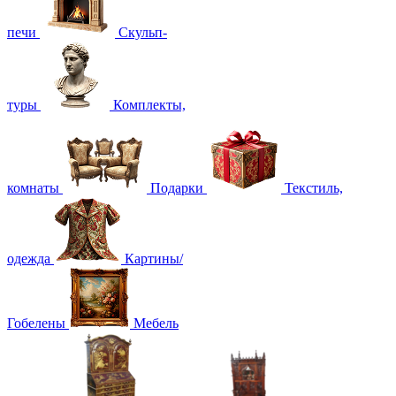
печи
Скульп-
туры
Комплекты,
комнаты
Подарки
Текстиль,
одежда
Картины/
Гобелены
Мебель