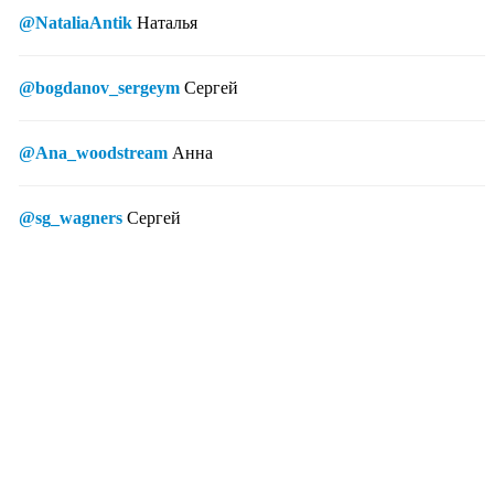
@NataliaAntik
Наталья
@bogdanov_sergeym
Сергей
@Ana_woodstream
Анна
@sg_wagners
Сергей