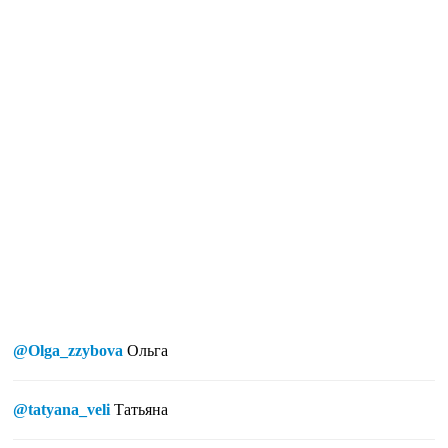
@Olga_zzybova
Ольга
@tatyana_veli
Татьяна