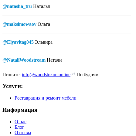
@natasha_tru
Наталья
@maksimowaov
Ольга
@Elyavitag045
Эльвира
@NataliWoodstream
Натали
Пишите:
info@woodstream.online
По будням
Услуги:
Реставрация и ремонт мебели
Информация
О нас
Блог
Отзывы