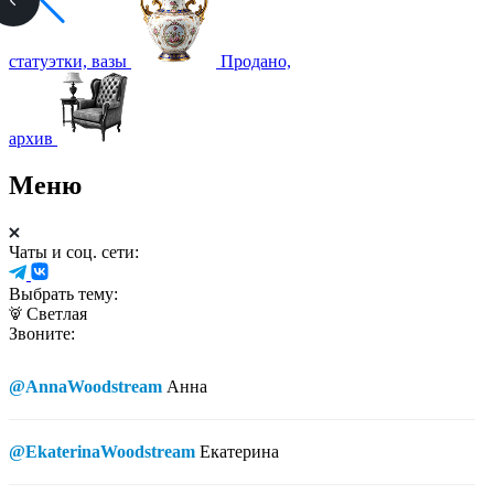
статуэтки, вазы
Продано,
архив
Меню
Чаты и соц. сети:
Выбрать тему:
Светлая
Звоните:
@AnnaWoodstream
Анна
@EkaterinaWoodstream
Екатерина