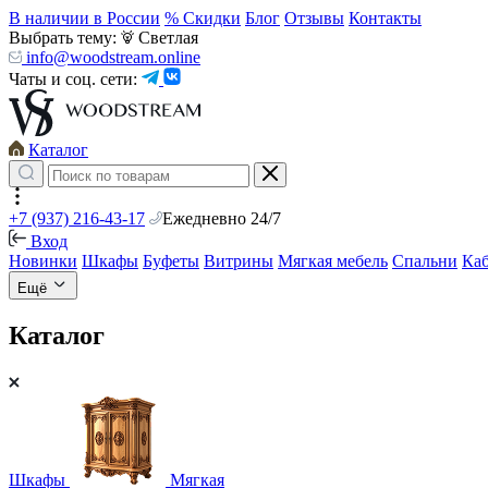
В наличии в России
% Скидки
Блог
Отзывы
Контакты
Выбрать тему:
Светлая
info@woodstream.online
Чаты и соц. сети:
Каталог
+7 (937) 216-43-17
Ежедневно 24/7
Вход
Новинки
Шкафы
Буфеты
Витрины
Мягкая мебель
Спальни
Ка
Ещё
Каталог
Шкафы
Мягкая