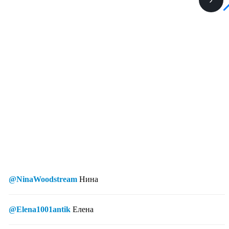
@NinaWoodstream
Нина
@Elena1001antik
Елена