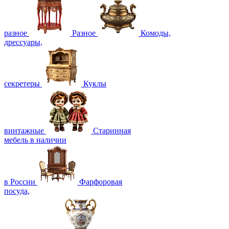
разное
Разное
Комоды,
дрессуары,
секретеры
Куклы
винтажные
Старинная
мебель в наличии
в России
Фарфоровая
посуда,