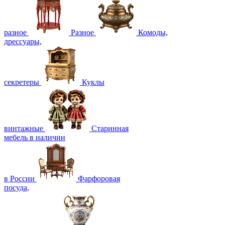
разное
Разное
Комоды,
дрессуары,
секретеры
Куклы
винтажные
Старинная
мебель в наличии
в России
Фарфоровая
посуда,