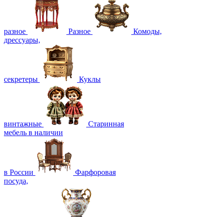
разное
Разное
Комоды,
дрессуары,
секретеры
Куклы
винтажные
Старинная
мебель в наличии
в России
Фарфоровая
посуда,