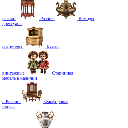
разное
Разное
Комоды,
дрессуары,
секретеры
Куклы
винтажные
Старинная
мебель в наличии
в России
Фарфоровая
посуда,