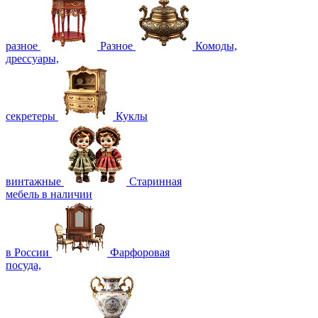
разное
Разное
Комоды,
дрессуары,
секретеры
Куклы
винтажные
Старинная
мебель в наличии
в России
Фарфоровая
посуда,