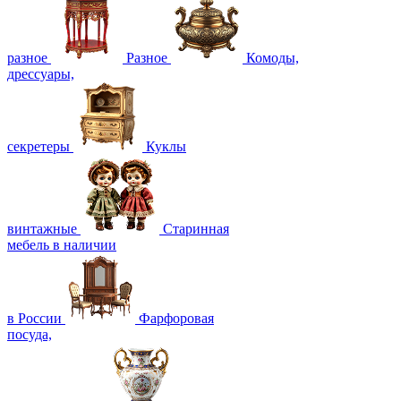
разное
Разное
Комоды,
дрессуары,
секретеры
Куклы
винтажные
Старинная
мебель в наличии
в России
Фарфоровая
посуда,