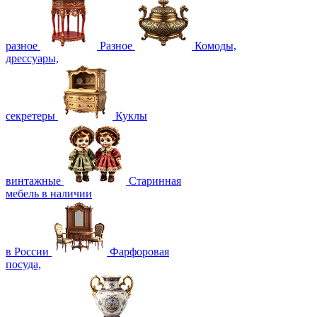
разное
Разное
Комоды,
дрессуары,
секретеры
Куклы
винтажные
Старинная
мебель в наличии
в России
Фарфоровая
посуда,