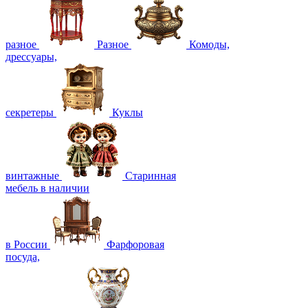
разное
Разное
Комоды,
дрессуары,
секретеры
Куклы
винтажные
Старинная
мебель в наличии
в России
Фарфоровая
посуда,